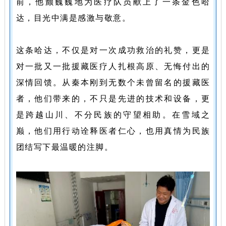
生命与现实的艰难夹
前，他颤巍巍地为医疗队员献上了一条金色哈
缝，秦本刚没有犹
达，目光中满是感激与敬意。
豫。他第一时间联合
县人民医院外科主任
这条哈达，不仅是对一次成功救治的礼赞，更是
拥青多吉，向身边的
对一批又一批援藏医疗人扎根高原、无悔付出的
同事、朋友发出献血
深情回馈。从秦本刚到无数个未曾留名的援藏医
倡议：“患者需要我
者，他们带来的，不只是先进的技术和设备，更
们，血源我们来想办
是跨越山川、不分民族的守望相助。在雪域之
法。”短短数小时
巅，他们用行动诠释医者仁心，也用真情为民族
内，一袋袋满载温度
团结写下最温暖的注脚。
的适配血液便汇聚到
了医院。
然而，血源有了，患