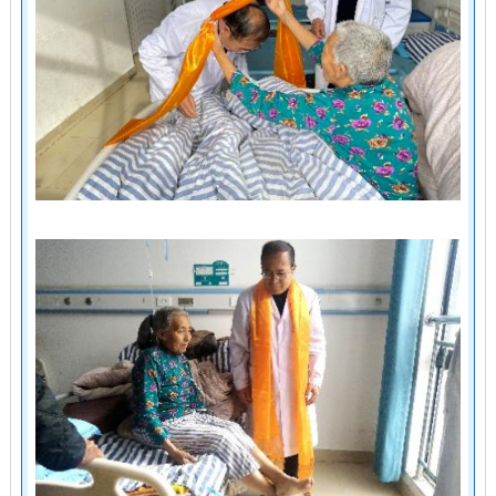
者的治疗费用仍是难
题。秦本刚与拥青多
吉再次带头捐款，队
员们纷纷响应，短短
时间内便筹集3000余
元。这笔钱不仅解决
了患者的输血费用，
也覆盖了后续的手术
及治疗开支，彻底为
这个藏族家庭卸下了
心头的重担。
在血液和资金双双到
位的保障下，手术得