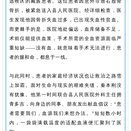
雪山脚下，又一次点
远牧区的藏族患者。这位患者因意外导致右股骨
亮了“医疗援藏”的使
骨折，被紧急送入县人民医院。经详细检查，医
命之光，也浇灌
生发现他因骨折失血过多，已出现失血性贫血。
出“汉藏一家亲”的深
而更棘手的是，医院地处偏远，血库储备不足，
情厚谊。
术前仅能提供血浆，手术所需的全血资源面临严
重短缺——没有血，就意味着手术无法进行，患
故事的主角，是医疗
者的腿和命，都悬于一线。
队队长秦本刚和一位
来自偏远牧区的藏族
与此同时，患者的家庭经济状况也让救治之路雪
患者。这位患者因意
上加霜。面对生命与现实的艰难夹缝，秦本刚没
外导致右股骨骨折，
有犹豫。他第一时间联合县人民医院外科主任拥
被紧急送入县人民医
青多吉，向身边的同事、朋友发出献血倡议：“患
院。经详细检查，医
者需要我们，血源我们来想办法。”短短数小时
生发现他因骨折失血
内，一袋袋满载温度的适配血液便汇聚到了医