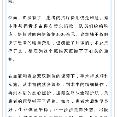
过多，已出现失血性
院。
贫血。而更棘手的
是，医院地处偏远，
然而，血源有了，患者的治疗费用仍是难题。秦
血库储备不足，术前
本刚与拥青多吉再次带头捐款，队员们纷纷响
仅能提供血浆，手术
应，短短时间内便筹集3000余元。这笔钱不仅解
所需的全血资源面临
决了患者的输血费用，也覆盖了后续的手术及治
严重短缺——没有
疗开支，彻底为这个藏族家庭卸下了心头的重
血，就意味着手术无
担。
法进行，患者的腿和
命，都悬于一线。
在血液和资金双双到位的保障下，手术得以顺利
实施。从术前的紧张筹备，到术中的精细操作，
与此同时，患者的家
再到术后的
悉心照护
，援藏医疗队全程护航，为
庭经济状况也让救治
患者的康复铺平了道路。如今，患者术后恢复良
之路雪上加霜。面对
好，生命体征平稳，正一步步走向痊愈。出院