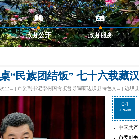
政务公开
政务服务
桌“民族团结饭” 七十六载藏
...
|
市委副书记李树国专项督导调研边坝县特色文...
|
边坝县
04
2026-08
中国共产党西
市委副书记李