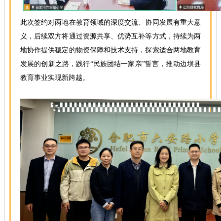
此次签约对
两地
在教育领域
的
深度
交流、
协同发展
有
重大
意
义，后续双方将
通过资源共享、优势互补
等方式
，
持续
为两
地协作提供稳定的
物资
保障和技术支持，探索适合两地教育
发展的创新之路，践行
“民族团结一家亲”誓言
，
推动边坝县
教育事业实现新跨越。