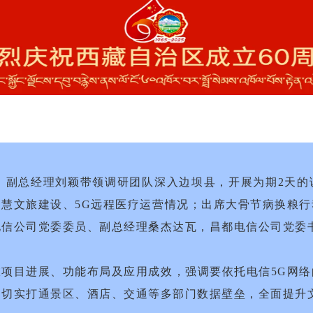
员、副总经理刘颖带领调研团队深入边坝县，开展为期2天
慧文旅建设、5G远程医疗运营情况；出席大骨节病换粮
电信公司党委委员、副总经理桑杰达瓦，昌都电信公司党委
项目进展、功能布局及应用成效，强调要依托电信5G网
，切实打通景区、酒店、交通等多部门数据壁垒，全面提升