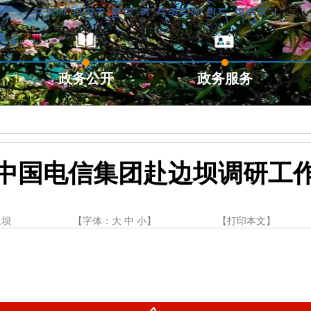
政务公开
政务服务
中国电信集团赴边坝调研工
边坝
【字体：
大
中
小
】
【
打印本文
】