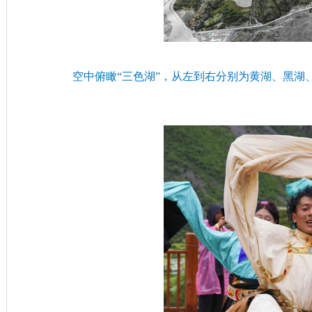
空中俯瞰“三色湖”，从左到右分别为黄湖、黑湖、