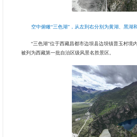
空中俯瞰“三色湖”，从左到右分别为黄湖、黑湖和
“三色湖”位于西藏昌都市边坝县边坝镇普玉村境内
被列为西藏第一批自治区级风景名胜景区。