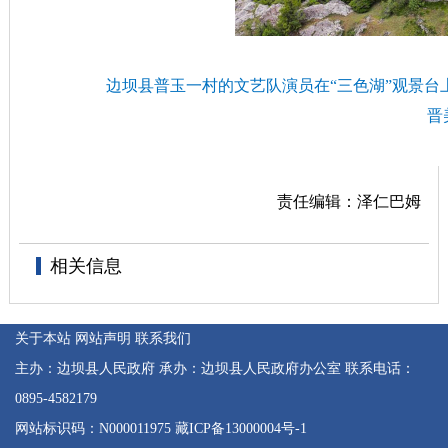
边坝县普玉一村的文艺队演员在“三色湖”观景台
晋
责任编辑：泽仁巴姆
相关信息
关于本站
网站声明
联系我们
主办：边坝县人民政府
承办：边坝县人民政府办公室
联系电话：
0895-4582179
网站标识码：N000011975
藏ICP备13000004号-1