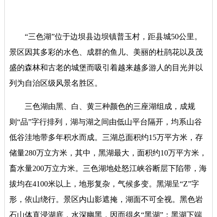
“三色湖”位于边坝县边坝镇普玉村，距县城50公里。
景区因其多彩的水色、成群的鱼儿、美丽的杜鹃花以及茂
盛的森林和古老的城堡而吸引着越来越多游人的目光并以
列为自治区级风景名胜区。
三色湖由黑、白、黄三种颜色的三座湖组成，成规
则
“品”字行排列，湖与湖之间由低山平台隔开，均系山谷
低谷洼地带多年积水而成。三湖总面积约15万平方米，存
储量280万立方米，其中，黑湖最大，面积约10万平方米，
畜水量200万立方米。三色湖地处怒江峡谷断层下陷带，海
拔均在4100米以上，地形复杂，气候多变。黑湖呈“Z”字
形，依山绕行。景区内山影遮掩，湖面不可全视。黑色岩
石山体直浸湖底，水深幽黑，因而得名“黑湖”；黑湖下端