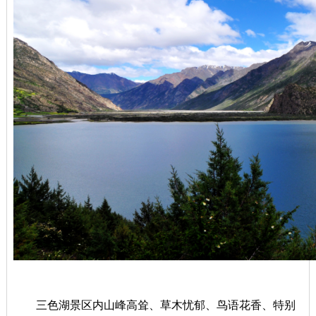
三色湖景区内山峰高耸、草木忧郁、鸟语花香、特别