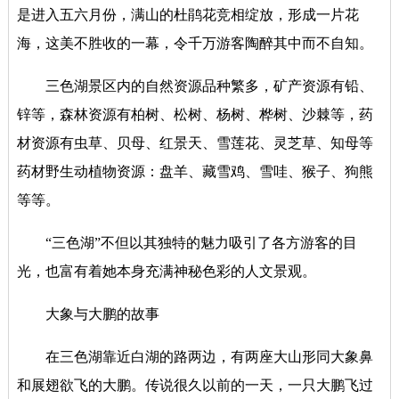
是进入五六月份，满山的杜鹃花竞相绽放，形成一片花
海，这美不胜收的一幕，令千万游客陶醉其中而不自知。
三色湖景区内的自然资源品种繁多，矿产资源有铅、
锌等，森林资源有柏树、松树、杨树、桦树、沙棘等，药
材资源有虫草、贝母、红景天、雪莲花、灵芝草、知母等
药材野生动植物资源：盘羊、藏雪鸡、雪哇、猴子、狗熊
等等。
“三色湖”不但以其独特的魅力吸引了各方游客的目
光，也富有着她本身充满神秘色彩的人文景观。
大象与大鹏的故事
在三色湖靠近白湖的路两边，有两座大山形同大象鼻
和展翅欲飞的大鹏。传说很久以前的一天，一只大鹏飞过