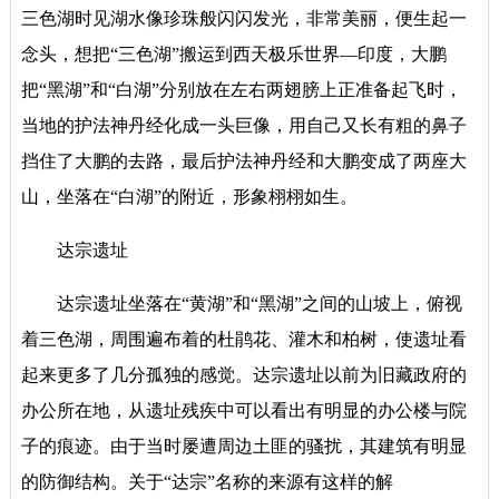
三色湖时见湖水像珍珠般闪闪发光，非常美丽，便生起一
念头，想把
“三色湖”搬运到西天极乐世界—印度，大鹏
把“黑湖”和“白湖”分别放在左右两翅膀上正准备起飞时，
当地的护法神丹经化成一头巨像，用自己又长有粗的鼻子
挡住了大鹏的去路，最后护法神丹经和大鹏变成了两座大
山，坐落在“白湖”的附近，形象栩栩如生。
达宗遗址
达宗遗址坐落在
“黄湖”和“黑湖”之间的山坡上，俯视
着三色湖，周围遍布着的杜鹃花、灌木和柏树，使遗址看
起来更多了几分孤独的感觉。达宗遗址以前为旧藏政府的
办公所在地，从遗址残疾中可以看出有明显的办公楼与院
子的痕迹。由于当时屡遭周边土匪的骚扰，其建筑有明显
的防御结构。关于
“达宗”名称的来源有这样的解