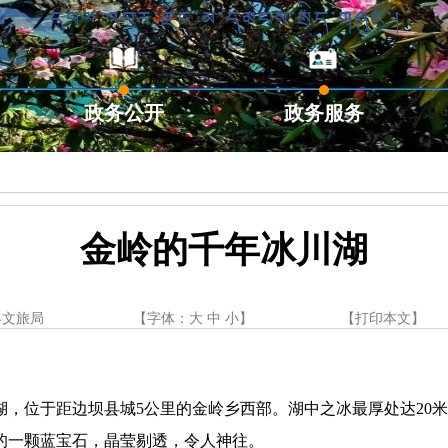
政务公开
政务服务
绍
金岭的千年冰川湖
县文旅局
【字体：
大
中
小
】
【
打印本文
】
湖，位于距边坝县城
5公里的金岭乡西部。湖中之冰最厚处达20
的一颗蓝宝石，晶莹剔透，令人神往。