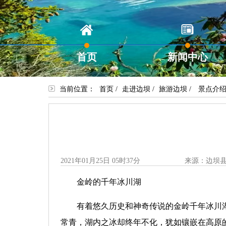
首页
新闻中心
当前位置：
首页
/
走进边坝
/
旅游边坝
/
景点介
2021年01月25日 05时37分
来源：边坝
金岭的千年冰川湖
有着悠久历史和神奇传说的金岭千年冰川
常青，湖内之冰却终年不化，犹如镶嵌在高原