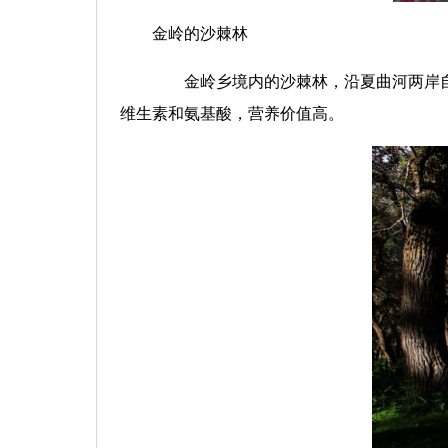
金岭的沙棘林
金岭乡境内的沙棘林，沿夏曲河两岸
维生素和氨基酸，营养价值高。