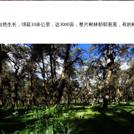
自然生长，绵延
10余公里，
达
3000亩，整片树林郁郁葱葱，有