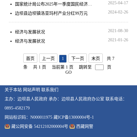
2025-04-17
国家统计局公布2025年一季度国民经济数据
2024-02-26
边坝县边坝镇洛亚玛村产业分红99万元
2021-08-30
经济与发展状况
2021-01-26
经济与发展状况
首页
上一页
1
下一页
末页
共 7
条
共 1 页
当前第 1 页
跳转至
页
GO
关于本站
网站声明
联系我们
主办：边坝县人民政府
承办：边坝县人民政府办公室
联系电话：
0895-4582179
网站标识码：N000011975
藏ICP备13000004号-1
藏公网安备 54212102000004号
西藏网警