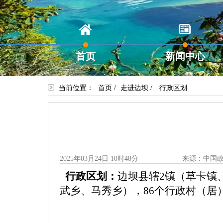
首页
新闻中心
当前位置：
首页
/
走进边坝
/
行政区划
2025年03月24日 10时48分
来源：中国
行政区划
：
边坝县辖
2
镇
（草卡镇
武乡、马秀乡），
8
6
个行政村（居