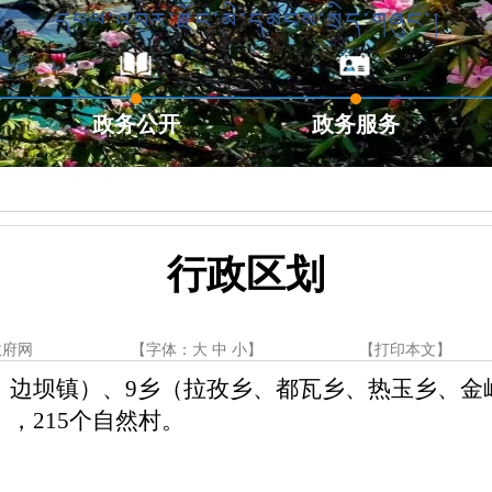
政务公开
政务服务
行政区划
政府网
【字体：
大
中
小
】
【
打印本文
】
、边坝镇）、
9
乡
（拉孜乡、都瓦乡、热玉乡、金
），
21
5
个自然村。