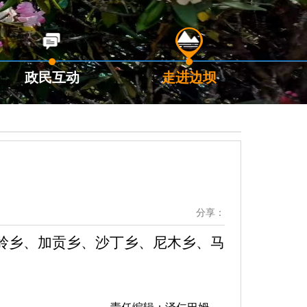
政民互动
走进边坝
分享：
岭乡、加贡乡、沙丁乡、尼木乡、马