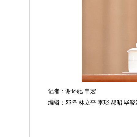
记者：谢环驰
申宏
编辑：邓坚
林立平
李琰
郝昭
毕晓