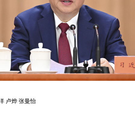
洋
卢烨
张曼怡