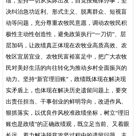
绩，坚持一切从实际出发，自觉按规律办事，坚
决纠治急功近利、形式主义、脱离群众、短视盲
动等问题，充分尊重农牧民意愿，调动农牧民积
极性主动性创造性，避免政策执行“一刀切”、层
层加码，让政绩真正体现在农牧业高质高效、农
牧区宜居宜业、农牧民富裕富足中，把广大农牧
民对美好生活的向往转化为推动乡村全面振兴的
动力。
坚持“新官理旧账”，
政绩既体现在解决现
实矛盾上，也体现在解决历史遗留问题上，要突
出责任担当、干事创业的鲜明导向，改进作风、
狠抓落实，以优良作风校准政绩坐标，树立“理旧
账也是政绩”的正确政绩观，既立足当前、又着眼
长远，着力解决脱贫攻坚过程中的遗留问题，主