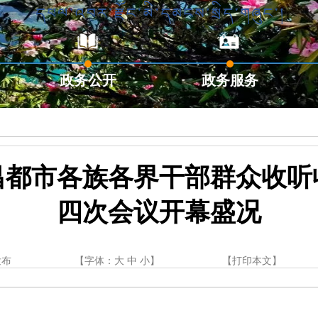
政务公开
政务服务
昌都市各族各界干部群众收听
四次会议开幕盛况
发布
【字体：
大
中
小
】
【
打印本文
】