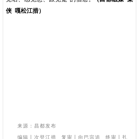
侠
嘎松江措
）
来源：昌都发布
编辑丨次登江措 复审丨向巴宗追 终审丨扎