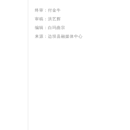
终
审：付金牛
审稿：洪艺辉
编辑：白玛曲宗
来源：
边坝县融媒体中心