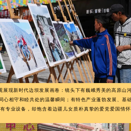
观展现新时代边坝发展画卷：镜头下有巍峨秀美的高原山
同心相守和睦共处的温馨瞬间；有特色产业蓬勃发展、基
没有专业设备，却饱含着边疆儿女质朴真挚的爱党爱国情怀