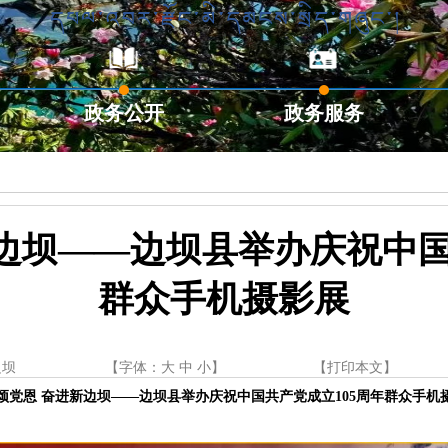
政务公开
政务服务
边坝——边坝县举办庆祝中国
群众手机摄影展
边坝
【字体：
大
中
小
】
【
打印本文
】
颂党恩 奋进新边坝
——
边坝县举办庆祝中国共产党成立105周年群众手机