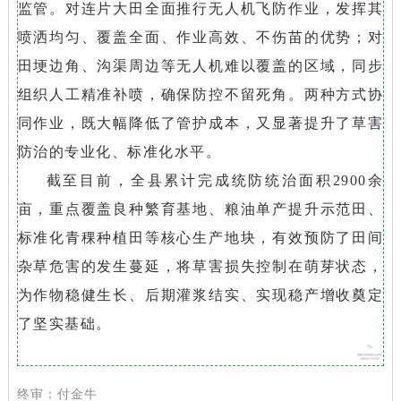
监管。对连片大田全面推行无人机飞防作业，发挥其
喷洒均匀、覆盖全面、作业高效、不伤苗的优势；对
田埂边角、沟渠周边等无人机难以覆盖的区域，同步
组织人工精准补喷，确保防控不留死角。两种方式协
同作业，既大幅降低了管护成本，又显著提升了草害
防治的专业化、标准化水平。
截至目前，全县累计完成统防统治面积2900余
亩，重点覆盖良种繁育基地、粮油单产提升示范田、
标准化青稞种植田等核心生产地块，有效预防了田间
杂草危害的发生蔓延，将草害损失控制在萌芽状态，
为作物稳健生长、后期灌浆结实、实现稳产增收奠定
了坚实基础。
终
审：付金牛