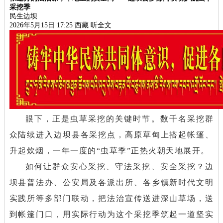
采挖季
民生边坝
2026年5月15日 17:25
西藏
听全文
眼下，正是虫草采挖的关键时节。数千名采挖群
众陆续进入边坝县各采挖点，高原草甸上搭起帐篷、
升起炊烟，一年一度的“虫草季”正热火朝天地展开。
如何让群众安心采挖、守法采挖、安全采挖？边
坝县普法办、公安局及各派出所、各乡镇新时代文明
实践所等多部门联动，把法治宣传送进深山草场，送
到帐篷门口，用实际行动为这个采挖季筑起一道坚实