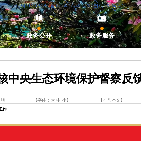
政务公开
政务服务
核中央生态环境保护督察反
边坝
【字体：
大
中
小
】
【
打印本文
】
工作