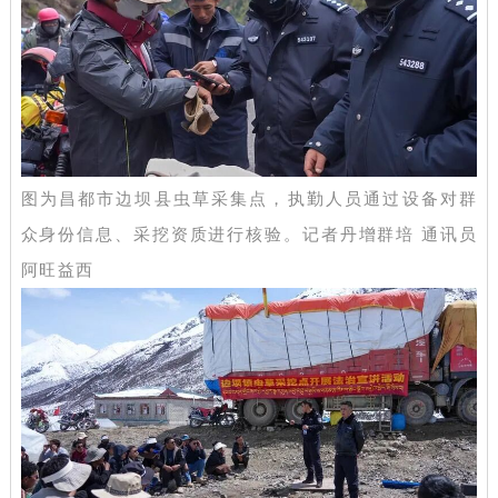
图为昌都市边坝县虫草采集点，执勤人员通过设备对群
众身份信息、采挖资质进行核验。记者丹增群培 通讯员
阿旺益西