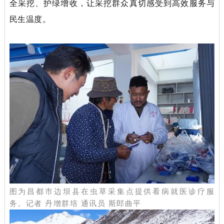
全采挖、护绿增收，让采挖群众真切感受到高效服务与
民
生温度。
图为昌都市边坝县在虫草采集点提供看病就医诊疗服
务。记者 丹增群培 通讯员 斯郎曲平