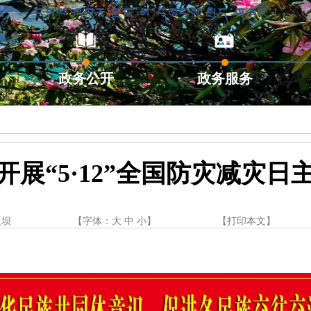
政务公开
政务服务
开展“5·12”全国防灾减灾日
边坝
【字体：
大
中
小
】
【
打印本文
】