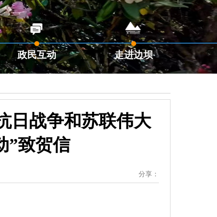
政民互动
走进边坝
民抗日战争和苏联伟大
动”致贺信
分享：