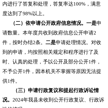
内进行了答复和处理，答复率达
100%，
满意
度达到了
98
%以上
。
（二）依申请公开政府信息情况。
一是
申
请数量
。
本年度共收到政府信息公开申请
2
件，按时办结2条
。
二是
申请处理情况
。
对收
到的申请，均按照相关规定和程序进行了及
时、认真的处理，予以公开及部分公开
1件
，
不予公开
1
件，因本机关不掌握等原因无法提
供
1
件
。
（三）申请行政复议和提起行政诉讼情
况。
20
24
年我县未收到公开行政复议、行政诉