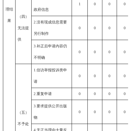
1
0
0
0
理结
政府信息
（四）
果
2.没有现成信息需要
无法提
0
0
0
0
另行制作
供
3.补正后申请内容仍
0
0
0
0
不明确
1.信访举报投诉类申
0
0
0
0
请
2.重复申请
0
0
0
0
3.要求提供公开出版
0
0
0
0
（五）
物
不予处
4.无正当理由大量反