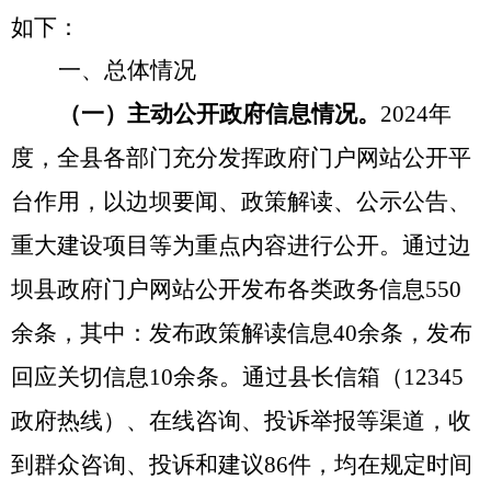
如下：
一、
总体情况
（一）主动公开政府信息情况。
20
24
年
度，全县各部门充分发挥政府门户网站公开平
台作用，以
边坝要闻
、
政策解读、公示公告
、
重大建设项目
等为重点内容
进行公开
。通过边
坝县政府门户网站公开
发布
各类政务信息
550
余
条，其中：发布政策解读信息
40余
条，
发布
回应关切信息
10余条。
通过县长信箱
（
12345
政府热线
）
、在线咨询、投诉举报等渠道，收
到
群众
咨询
、
投诉
和建议
86
件，均在规定时间