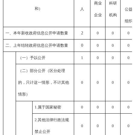
商业
科研
和）
人
公益
企业
机构
组织
一、本年新收政府信息公开申请数量
2
0
0
0
二、上年结转政府信息公开申请数量
0
0
0
0
（一）予以公开
1
0
0
0
（二）部分公开（区分处理
的，只计这一情形，不计其他
0
0
0
0
情形）
1.属于国家秘密
0
0
0
0
2.其他法律行政法规
0
0
0
0
禁止公开