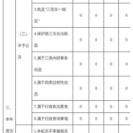
3.危及“三安全一稳
0
0
0
0
定”
4.保护第三方合法权
（三）
0
0
0
0
益
不予公
开
5.属于三类内部事务
0
0
0
0
信息
6.属于四类过程性信
0
0
0
0
息
7.属于行政执法案卷
0
0
0
0
三、
8.属于行政查询事项
0
0
0
0
本年
度办
1.本机关不掌握相关