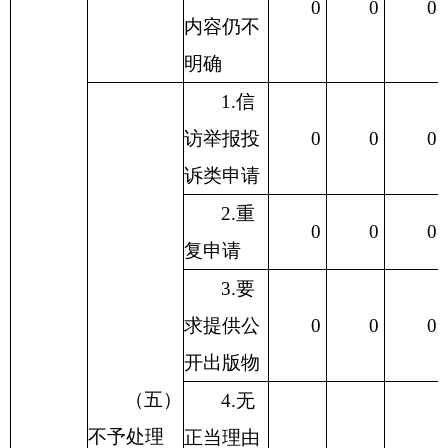
0
0
0
内容仍不
明确
1.信
访举报投
0
0
0
诉类申请
2.重
0
0
0
复申请
3.要
求提供公
0
0
0
开出版物
（五）
4.无
不予处理
正当理由