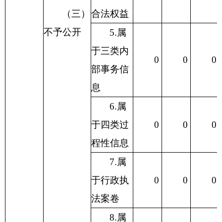
（三）
合法权益
不予公开
5.属
于三类内
0
0
0
部事务信
息
6.属
于四类过
0
0
0
程性信息
7.属
于行政执
0
0
0
法案卷
8.属