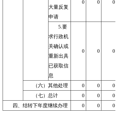
0
0
0
大量反复
申请
5.要
求行政机
关确认或
0
0
0
重新出具
已获取信
息
（六）其他处理
0
0
0
（七）总计
0
0
0
四、结转下年度继续办理
0
0
0