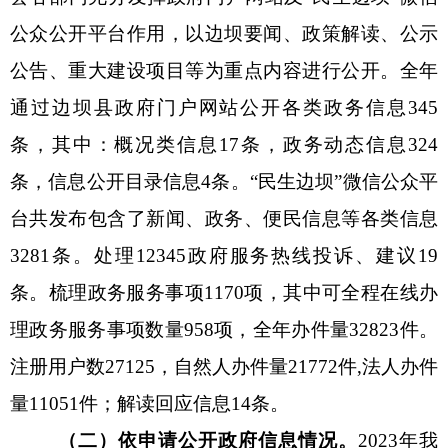
公众公开平台作用，以
边坝要闻
、
政策解读、公示
公告
、
重大建设项目
等为重点内容
进行公开
。全年
通过边坝县政府门户网站公开各类政务信息
345
条，其中：概况类信息
17
条，政务动态信息
324
条，信息公开目录信息
4
条。
“民生边坝”微信公众平
台共发布包含了新闻、政务、便民信息等各类信息
3281
条。处理
12345政府服务热线投诉、建议
19
条。梳理政务服务事项
1170
项，其中可全程在线办
理政务服务事项数量
958项
，全年办件量
32823件
。
注册用户数
27125，自然人办件量21772件,法人办件
量11051件
；解读回应信息
14
条。
（二）依申请公开政府信息情况。
202
3
年我