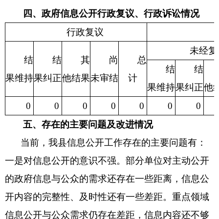
四、政府信息公开行政复议、行政诉讼情况
行政复议
未经复
结
结
其
尚
总
结
结
果维持
果纠正
他结果
未审结
计
果维持
果纠正
他
0
0
0
0
0
0
0
五、
存在的主要问题及改进情况
当前，我县信息公开工作存在的主要问题有：
一是对信息公开的意识不强。部分单位对主动公开
的政府信息与公众的需求还存在一些距离，信息公
开内容的完整性、及时性还有一些差距。重点领域
信息公开与公众需求仍存在差距，信息内容还不够