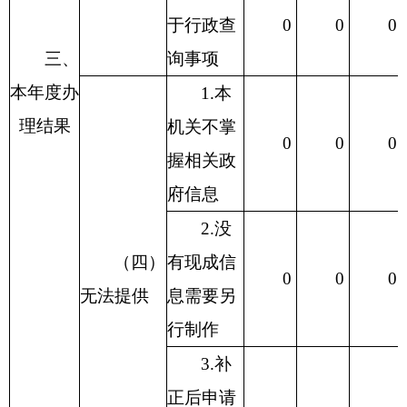
于行政查
0
0
0
三、
询事项
本年度办
1.本
理结果
机关不掌
0
0
0
握相关政
府信息
2.没
（四）
有现成信
0
0
0
无法提供
息需要另
行制作
3.补
正后申请