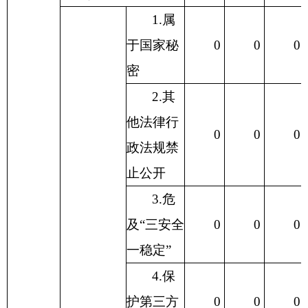
1.属
于国家秘
0
0
0
密
2.其
他法律行
0
0
0
政法规禁
止公开
3.危
及“三安全
0
0
0
一稳定”
4.保
护第三方
0
0
0