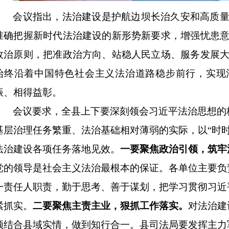
会议指出，
法治建设是护航边坝长治久安和高质
准确把握新时代法治建设的新形势新要求，增强忧患
政治原则，把准政治方向、站稳人民立场、服务发展
始终沿着中国特色社会主义法治道路稳步前行，实现
振、相得益彰。
会议要求，
全县上下要深刻领会习近平法治思想的
基层治理任务繁重、法治基础相对薄弱的实际，以
“时
法治建设各项任务落地见效。
一要聚焦政治引领，筑牢
党的领导是社会主义法治最根本的保证。各单位主要负
一责任人职责，勤于思考、善于谋划，把学习贯彻习近
紧抓实。
二要聚焦主责主业，狠抓工作落实。
对法治建
须结合县域实情，做到知行合一。县司法局要发挥主力