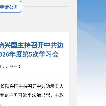
申请公开
隋兴国主持召开中共边
26年度第5次学习会
体：
大
中
小
】
县长隋兴国
主持召开
中共边坝县人
专题
学习习近平法治思想。
县政
。