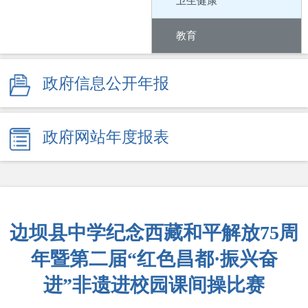
卫生健康
教育
社会保障
政府信息公开年报
就业
政府网站年度报表
生态环境
安全生产
食品监管
边坝县中学纪念西藏和平解放75周
药品监管
年暨第二届“红色昌都·振兴奋
进”非遗进校园课间操比赛
产品质量