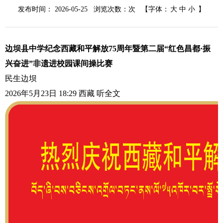
突发公共事件
发布时间： 2026-05-25 浏览次数：
次
【字体：
大
中
小
】
招考录用
边坝县中学纪念西藏和平解放75周年暨第二届“红色昌都·振
双拥工作
兴奋进”非遗进校园课间操比赛
民生边坝
+
其他主动公开内容
2026年5月23日 18:29
西藏
听全文