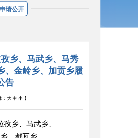
申请公开
拉孜乡、马武乡、马秀
乡、金岭乡、加贡乡履
公告
体：
大
中
小
】
拉孜乡、马武乡、
玉乡、都瓦乡、