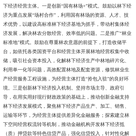
下经济经营主体。一是创新“国有林场+”模式。鼓励以林下经
济为重点发展“场村合作”，利用国有林场的资源、人才、技
术优势，以建设高标准林下经济基地为抓手，带动村集体经
济发展，解决林农分散经营、效率低的问题。二是推广“林业
标准地”模式。鼓励在尊重林农意愿的前提下，打造收储平
台，如依托各类国资平台和经营主体开展林地经营权集中收
储，吸引社会资本投入，化解林下经济生产中林地碎片化、
利用单一化等问题，高效配置林地及配套资源，修筑林业生
产经营服务工程设施，为经营主体打造“拎包入驻”的良好环
境。三是创新林下经济投入机制。坚持市场主导、政府引
导，在用实用好现行财政政策的基础上，推动创新金融支持
林下经济发展模式，聚焦林下经济产品生产、加工、销售、
运输等环节，为经营主体提供差异化金融服务；探索建立林
下空间经营权流转等机制，推动金融机构开发林下经济抵
（质）押贷款等特色信贷产品，强化信贷投入，针对性化解